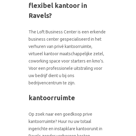
flexibel kantoor in
CONTACT
RONDLEIDING BOEKEN
Ravels?
The Loft Business Center is een erkende
business center gespecialiseerd in het
verhuren van privé kantoorruimte,
virtueel kantoor maatschappelijke zetel,
coworking space voor starters en kmo’s.
Voor een professionele uitstraling voor
uw bedrijf dient u bij ons
bedrijvencentrum te zijn.
kantoorruimte
Op zoek naar een goedkoop prive
kantoorruimte? Huur nu uw totaal
ingerichte en instapklare kantoorunit in
Ravels zonder verborgen kosten.