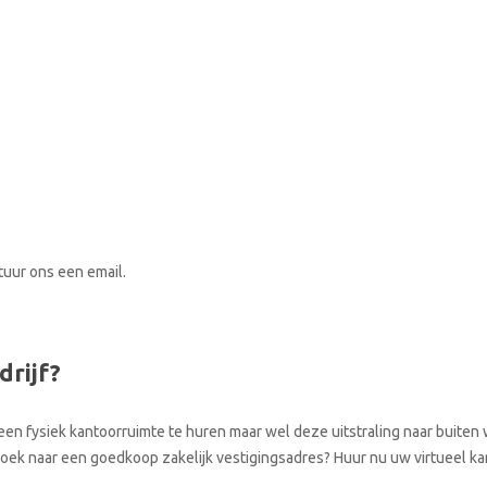
stuur ons een email.
drijf?
een fysiek kantoorruimte te huren maar wel deze uitstraling naar buiten w
p zoek naar een goedkoop zakelijk vestigingsadres? Huur nu uw virtueel k