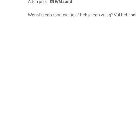
All-in prijs:
€99/Maand
Wenst u een rondleiding of heb je een vraag? Vul het
con