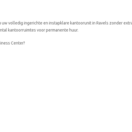
w volledig ingerichte en instapklare kantoorunit in Ravels zonder extr
aantal kantoorruimtes voor permanente huur.
siness Center?