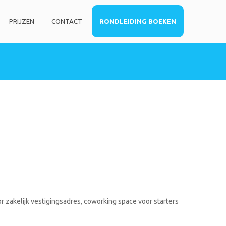
PRIJZEN
CONTACT
RONDLEIDING BOEKEN
HOME
DIENSTEN
Privé kantoorruimte
Virtueel kantoor
Co-working space
Telefoniediensten
Coaching / Consulting
Startersadvies
FOTO’S
r zakelijk vestigingsadres, coworking space voor starters
PRIJZEN
CONTACT