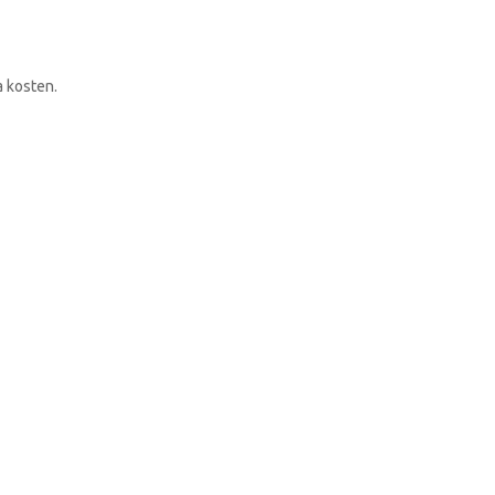
RONDLEIDING BOEKEN
a kosten.