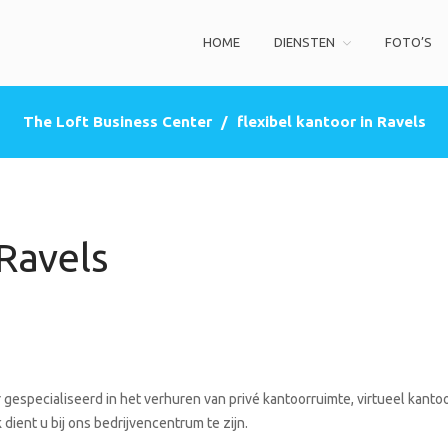
HOME
DIENSTEN
FOTO’S
ss Center
privé kantoorruimte, co-working space, een zakelijke adres (postbus)
The Loft Business Center
/
flexibel kantoor in Ravels
 Ravels
gespecialiseerd in het verhuren van privé kantoorruimte, virtueel kantoo
dient u bij ons bedrijvencentrum te zijn.