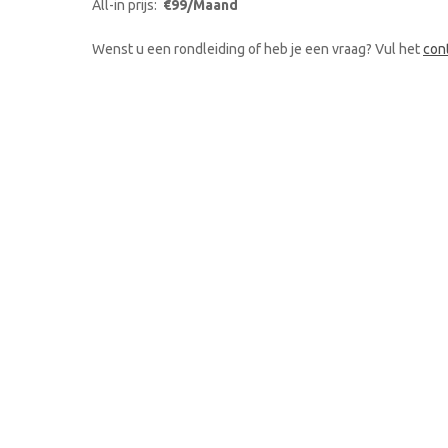
All-in prijs:
€99/Maand
Wenst u een rondleiding of heb je een vraag? Vul het
con