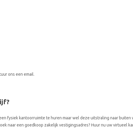
stuur ons een email.
ijf?
een fysiek kantoorruimte te huren maar wel deze uitstraling naar buiten w
p zoek naar een goedkoop zakelijk vestigingsadres? Huur nu uw virtueel k