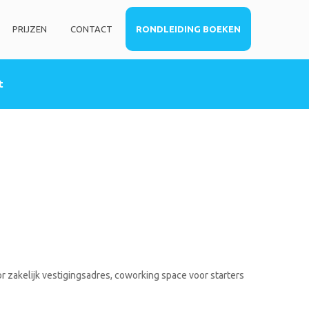
PRIJZEN
CONTACT
RONDLEIDING BOEKEN
t
HOME
DIENSTEN
Privé kantoorruimte
Virtueel kantoor
Co-working space
Telefoniediensten
Coaching / Consulting
Startersadvies
FOTO’S
r zakelijk vestigingsadres, coworking space voor starters
PRIJZEN
CONTACT