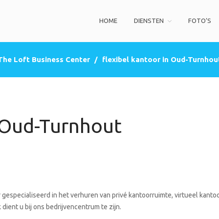
HOME
DIENSTEN
FOTO’S
ss Center
privé kantoorruimte, co-working space, een zakelijke adres (postbus)
The Loft Business Center
/
flexibel kantoor in Oud-Turnhou
n Oud-Turnhout
gespecialiseerd in het verhuren van privé kantoorruimte, virtueel kantoo
dient u bij ons bedrijvencentrum te zijn.