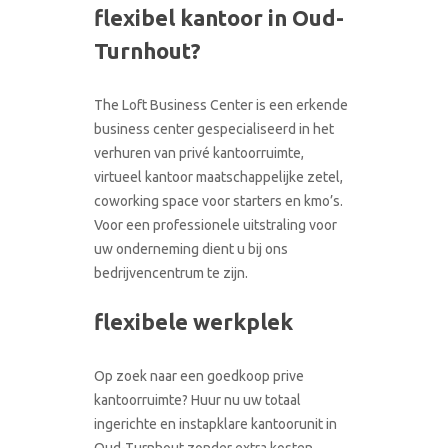
flexibel kantoor in Oud-
CONTACT
RONDLEIDING BOEKEN
Turnhout?
The Loft Business Center is een erkende
business center gespecialiseerd in het
verhuren van privé kantoorruimte,
virtueel kantoor maatschappelijke zetel,
coworking space voor starters en kmo’s.
Voor een professionele uitstraling voor
uw onderneming dient u bij ons
bedrijvencentrum te zijn.
flexibele werkplek
Op zoek naar een goedkoop prive
kantoorruimte? Huur nu uw totaal
ingerichte en instapklare kantoorunit in
Oud-Turnhout zonder extra kosten.