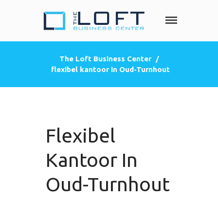
The Loft
Heeft u nood
aan een privé
Business
kantoorruimte,
Center
The Loft Business Center
/
co-working
flexibel kantoor in Oud-Turnhout
HOME
space, een
zakelijke
DIENSTEN
adres
Privé kantoorruimte
(postbus)
Virtueel kantoor
Flexibel
Co-working space
Telefoniediensten
Kantoor In
Coaching / Consulting
Oud-Turnhout
Startersadvies
FOTO’S
PRIJZEN