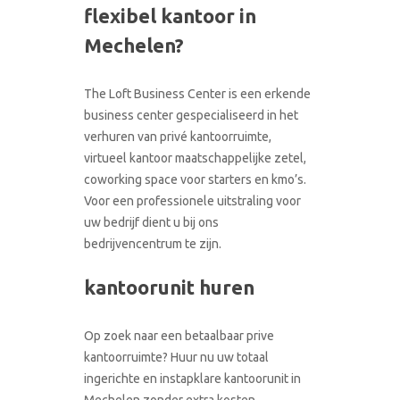
flexibel kantoor in
CONTACT
RONDLEIDING BOEKEN
Mechelen?
The Loft Business Center is een erkende
business center gespecialiseerd in het
verhuren van privé kantoorruimte,
virtueel kantoor maatschappelijke zetel,
coworking space voor starters en kmo’s.
Voor een professionele uitstraling voor
uw bedrijf dient u bij ons
bedrijvencentrum te zijn.
kantoorunit huren
Op zoek naar een betaalbaar prive
kantoorruimte? Huur nu uw totaal
ingerichte en instapklare kantoorunit in
Mechelen zonder extra kosten.