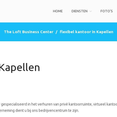
HOME
DIENSTEN
FOTO’S
ss Center
privé kantoorruimte, co-working space, een zakelijke adres (postbus)
The Loft Business Center
/
flexibel kantoor in Kapellen
 Kapellen
gespecialiseerd in het verhuren van privé kantoorruimte, virtueel kanto
rneming dient u bij ons bedrijvencentrum te zijn.