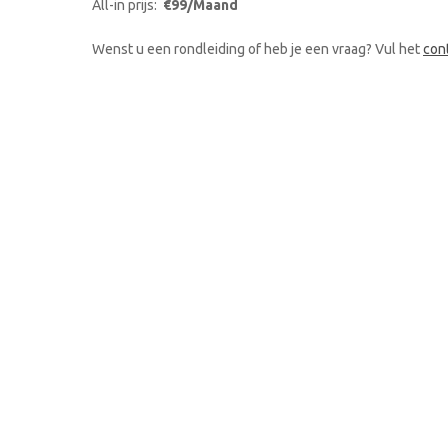
All-in prijs:
€99/Maand
Wenst u een rondleiding of heb je een vraag? Vul het
con