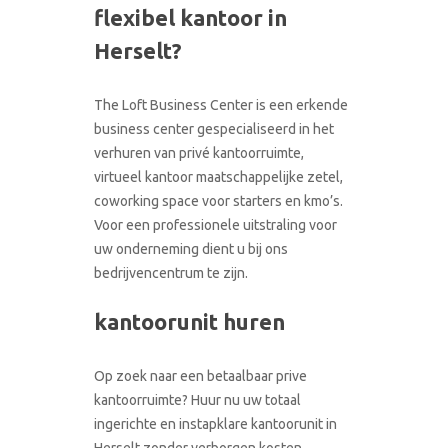
flexibel kantoor in
CONTACT
RONDLEIDING BOEKEN
Herselt?
The Loft Business Center is een erkende
business center gespecialiseerd in het
verhuren van privé kantoorruimte,
virtueel kantoor maatschappelijke zetel,
coworking space voor starters en kmo’s.
Voor een professionele uitstraling voor
uw onderneming dient u bij ons
bedrijvencentrum te zijn.
kantoorunit huren
Op zoek naar een betaalbaar prive
kantoorruimte? Huur nu uw totaal
ingerichte en instapklare kantoorunit in
Herselt zonder verborgen kosten.