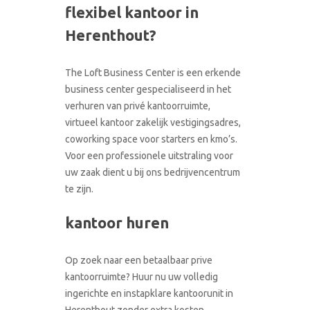
flexibel kantoor in
CONTACT
RONDLEIDING BOEKEN
Herenthout?
The Loft Business Center is een erkende
business center gespecialiseerd in het
verhuren van privé kantoorruimte,
virtueel kantoor zakelijk vestigingsadres,
coworking space voor starters en kmo’s.
Voor een professionele uitstraling voor
uw zaak dient u bij ons bedrijvencentrum
te zijn.
kantoor huren
Op zoek naar een betaalbaar prive
kantoorruimte? Huur nu uw volledig
ingerichte en instapklare kantoorunit in
Herenthout zonder extra kosten.