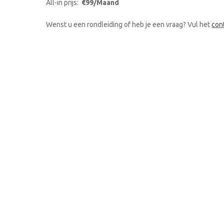
All-in prijs:
€99/Maand
Wenst u een rondleiding of heb je een vraag? Vul het
con