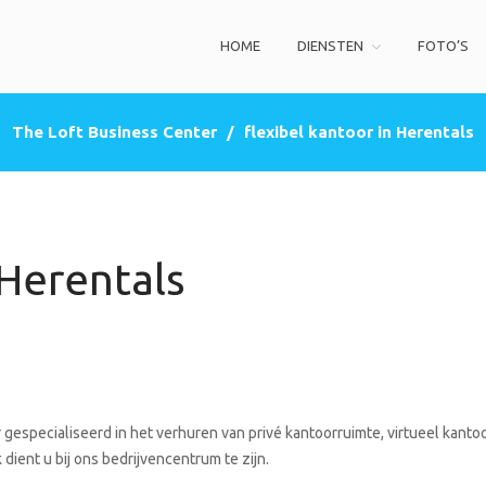
HOME
DIENSTEN
FOTO’S
ss Center
privé kantoorruimte, co-working space, een zakelijke adres (postbus)
The Loft Business Center
/
flexibel kantoor in Herentals
 Herentals
gespecialiseerd in het verhuren van privé kantoorruimte, virtueel kanto
dient u bij ons bedrijvencentrum te zijn.