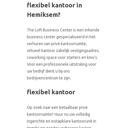
flexibel kantoor in
CONTACT
RONDLEIDING BOEKEN
Hemiksem?
The Loft Business Center is een erkende
business center gespecialiseerd in het
verhuren van privé kantoorruimte,
virtueel kantoor zakelijk vestigingsadres,
coworking space voor starters en kmo’s.
Voor een professionele uitstraling voor
uw bedrijf dient u bij ons
bedrijvencentrum te zijn.
flexibel kantoor
Op zoek naar een betaalbaar prive
kantoorruimte? Huur nu uw volledig
ingerichte en instapklare kantoorunit in
Hemiksem zonder verborgen kosten.