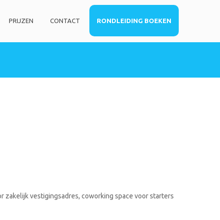
PRIJZEN
CONTACT
RONDLEIDING BOEKEN
HOME
DIENSTEN
Privé kantoorruimte
Virtueel kantoor
Co-working space
Telefoniediensten
Coaching / Consulting
Startersadvies
FOTO’S
r zakelijk vestigingsadres, coworking space voor starters
PRIJZEN
CONTACT