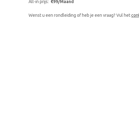
All-in prijs:
€99/Maand
Wenst u een rondleiding of heb je een vraag? Vul het
con