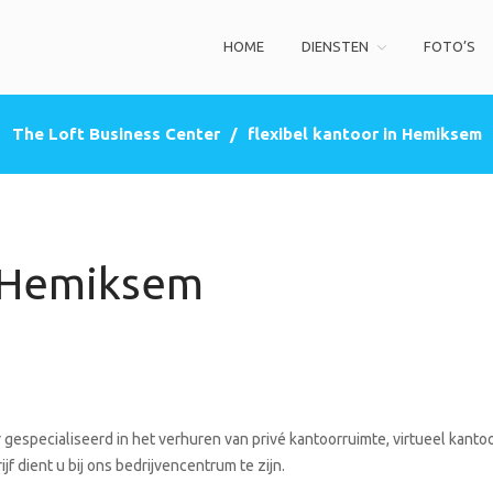
HOME
DIENSTEN
FOTO’S
ss Center
privé kantoorruimte, co-working space, een zakelijke adres (postbus)
The Loft Business Center
/
flexibel kantoor in Hemiksem
n Hemiksem
gespecialiseerd in het verhuren van privé kantoorruimte, virtueel kantoo
f dient u bij ons bedrijvencentrum te zijn.