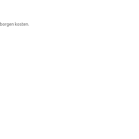
RONDLEIDING BOEKEN
rborgen kosten.