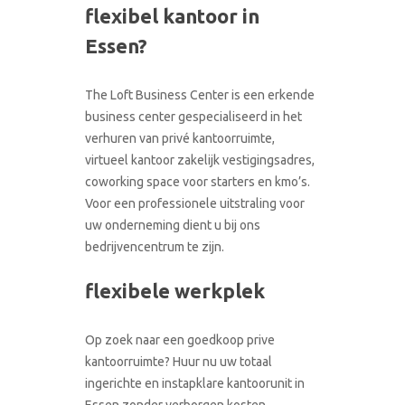
flexibel kantoor in
CONTACT
RONDLEIDING BOEKEN
Essen?
The Loft Business Center is een erkende
business center gespecialiseerd in het
verhuren van privé kantoorruimte,
virtueel kantoor zakelijk vestigingsadres,
coworking space voor starters en kmo’s.
Voor een professionele uitstraling voor
uw onderneming dient u bij ons
bedrijvencentrum te zijn.
flexibele werkplek
Op zoek naar een goedkoop prive
kantoorruimte? Huur nu uw totaal
ingerichte en instapklare kantoorunit in
Essen zonder verborgen kosten.