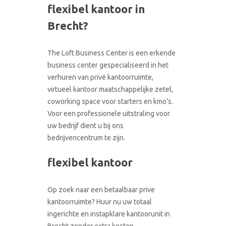
flexibel kantoor in
CONTACT
RONDLEIDING BOEKEN
Brecht?
The Loft Business Center is een erkende
business center gespecialiseerd in het
verhuren van privé kantoorruimte,
virtueel kantoor maatschappelijke zetel,
coworking space voor starters en kmo’s.
Voor een professionele uitstraling voor
uw bedrijf dient u bij ons
bedrijvencentrum te zijn.
flexibel kantoor
Op zoek naar een betaalbaar prive
kantoorruimte? Huur nu uw totaal
ingerichte en instapklare kantoorunit in
Brecht zonder extra kosten.