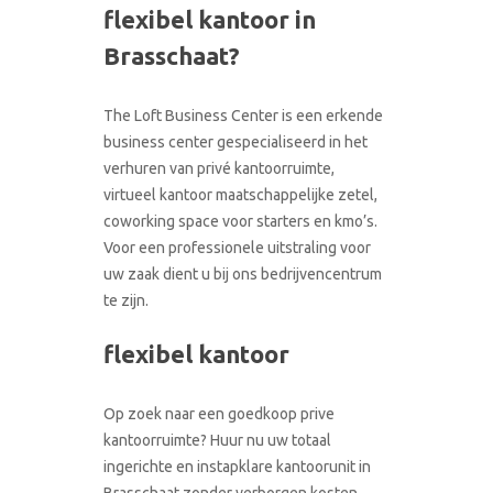
flexibel kantoor in
CONTACT
RONDLEIDING BOEKEN
Brasschaat?
The Loft Business Center is een erkende
business center gespecialiseerd in het
verhuren van privé kantoorruimte,
virtueel kantoor maatschappelijke zetel,
coworking space voor starters en kmo’s.
Voor een professionele uitstraling voor
uw zaak dient u bij ons bedrijvencentrum
te zijn.
flexibel kantoor
Op zoek naar een goedkoop prive
kantoorruimte? Huur nu uw totaal
ingerichte en instapklare kantoorunit in
Brasschaat zonder verborgen kosten.