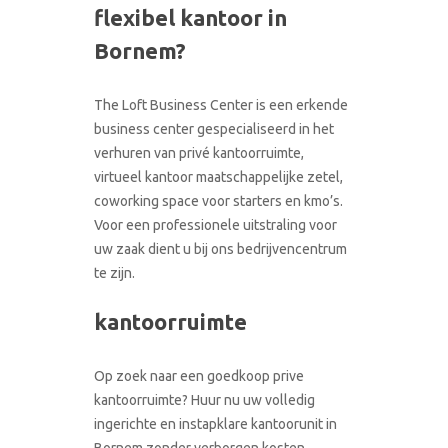
flexibel kantoor in
CONTACT
RONDLEIDING BOEKEN
Bornem?
The Loft Business Center is een erkende
business center gespecialiseerd in het
verhuren van privé kantoorruimte,
virtueel kantoor maatschappelijke zetel,
coworking space voor starters en kmo’s.
Voor een professionele uitstraling voor
uw zaak dient u bij ons bedrijvencentrum
te zijn.
kantoorruimte
Op zoek naar een goedkoop prive
kantoorruimte? Huur nu uw volledig
ingerichte en instapklare kantoorunit in
Bornem zonder verborgen kosten.