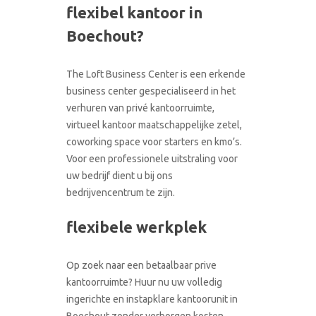
flexibel kantoor in
CONTACT
RONDLEIDING BOEKEN
Boechout?
The Loft Business Center is een erkende
business center gespecialiseerd in het
verhuren van privé kantoorruimte,
virtueel kantoor maatschappelijke zetel,
coworking space voor starters en kmo’s.
Voor een professionele uitstraling voor
uw bedrijf dient u bij ons
bedrijvencentrum te zijn.
flexibele werkplek
Op zoek naar een betaalbaar prive
kantoorruimte? Huur nu uw volledig
ingerichte en instapklare kantoorunit in
Boechout zonder verborgen kosten.