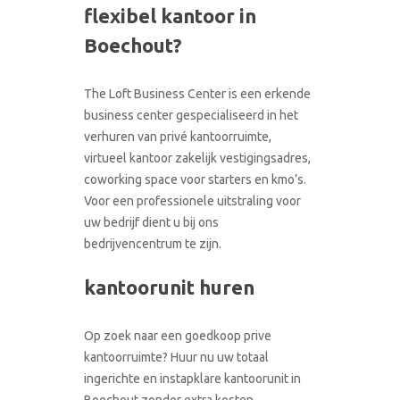
flexibel kantoor in
CONTACT
RONDLEIDING BOEKEN
Boechout?
The Loft Business Center is een erkende
business center gespecialiseerd in het
verhuren van privé kantoorruimte,
virtueel kantoor zakelijk vestigingsadres,
coworking space voor starters en kmo’s.
Voor een professionele uitstraling voor
uw bedrijf dient u bij ons
bedrijvencentrum te zijn.
kantoorunit huren
Op zoek naar een goedkoop prive
kantoorruimte? Huur nu uw totaal
ingerichte en instapklare kantoorunit in
Boechout zonder extra kosten.