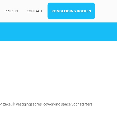
PRIJZEN
CONTACT
RONDLEIDING BOEKEN
HOME
DIENSTEN
Privé kantoorruimte
Virtueel kantoor
Co-working space
Telefoniediensten
Coaching / Consulting
Startersadvies
FOTO’S
r zakelijk vestigingsadres, coworking space voor starters
PRIJZEN
CONTACT