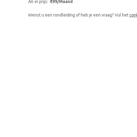
All-in prijs:
€99/Maand
Wenst u een rondleiding of heb je een vraag? Vul het
con