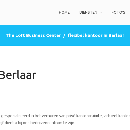
HOME
DIENSTEN
FOTO’S
ss Center
privé kantoorruimte, co-working space, een zakelijke adres (postbus)
The Loft Business Center
/
flexibel kantoor in Berlaar
 Berlaar
gespecialiseerd in het verhuren van privé kantoorruimte, virtueel kantoo
f dient u bij ons bedrijvencentrum te zijn.