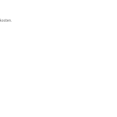
RONDLEIDING BOEKEN
 kosten.