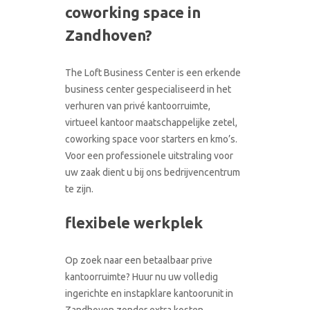
coworking space in
CONTACT
RONDLEIDING BOEKEN
Zandhoven?
The Loft Business Center is een erkende
business center gespecialiseerd in het
verhuren van privé kantoorruimte,
virtueel kantoor maatschappelijke zetel,
coworking space voor starters en kmo’s.
Voor een professionele uitstraling voor
uw zaak dient u bij ons bedrijvencentrum
te zijn.
flexibele werkplek
Op zoek naar een betaalbaar prive
kantoorruimte? Huur nu uw volledig
ingerichte en instapklare kantoorunit in
Zandhoven zonder extra kosten.