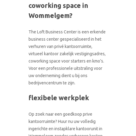
coworking space in
CONTACT
RONDLEIDING BOEKEN
Wommelgem?
The Loft Business Center is een erkende
business center gespecialiseerd in het
verhuren van privé kantoorruimte,
virtueel kantoor zakelijk vestigingsadres,
coworking space voor starters en kmo’s.
Voor een professionele uitstraling voor
uw onderneming dient u bij ons
bedrijvencentrum te zijn.
flexibele werkplek
Op zoek naar een goedkoop prive
kantoorruimte? Huur nu uw volledig
ingerichte en instapklare kantoorunit in
Wommelgem zonder verborgen kosten.