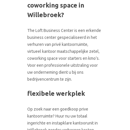
coworking space in
CONTACT
RONDLEIDING BOEKEN
Willebroek?
The Loft Business Center is een erkende
business center gespecialiseerd in het
verhuren van privé kantoorruimte,
virtueel kantoor maatschappelijke zetel,
coworking space voor starters en kmo’s.
Voor een professionele uitstraling voor
uw onderneming dient u bij ons
bedrijvencentrum te zijn.
flexibele werkplek
Op zoek naar een goedkoop prive
kantoorruimte? Huur nu uw totaal
ingerichte en instapklare kantoorunit in
Willebroek zonder verborgen kosten.