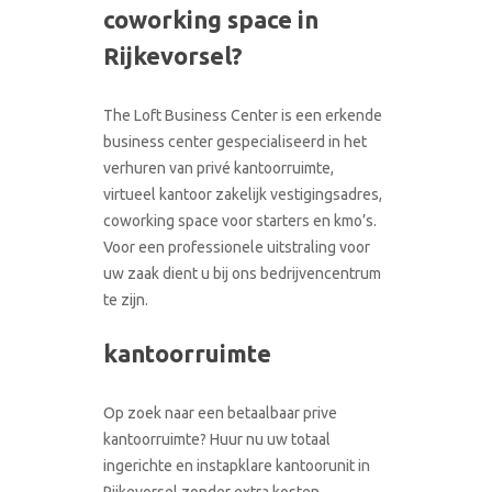
coworking space in
CONTACT
RONDLEIDING BOEKEN
Rijkevorsel?
The Loft Business Center is een erkende
business center gespecialiseerd in het
verhuren van privé kantoorruimte,
virtueel kantoor zakelijk vestigingsadres,
coworking space voor starters en kmo’s.
Voor een professionele uitstraling voor
uw zaak dient u bij ons bedrijvencentrum
te zijn.
kantoorruimte
Op zoek naar een betaalbaar prive
kantoorruimte? Huur nu uw totaal
ingerichte en instapklare kantoorunit in
Rijkevorsel zonder extra kosten.