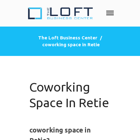
The Loft
Heeft u nood
aan een privé
Business
kantoorruimte,
Center
The Loft Business Center
/
co-working
coworking space in Retie
HOME
space, een
zakelijke
DIENSTEN
adres
Privé kantoorruimte
(postbus)
Virtueel kantoor
Coworking
Co-working space
Telefoniediensten
Space In Retie
Coaching / Consulting
Startersadvies
FOTO’S
coworking space in
PRIJZEN