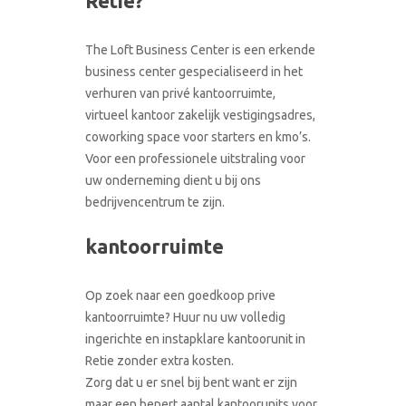
Retie?
CONTACT
RONDLEIDING BOEKEN
The Loft Business Center is een erkende
business center gespecialiseerd in het
verhuren van privé kantoorruimte,
virtueel kantoor zakelijk vestigingsadres,
coworking space voor starters en kmo’s.
Voor een professionele uitstraling voor
uw onderneming dient u bij ons
bedrijvencentrum te zijn.
kantoorruimte
Op zoek naar een goedkoop prive
kantoorruimte? Huur nu uw volledig
ingerichte en instapklare kantoorunit in
Retie zonder extra kosten.
Zorg dat u er snel bij bent want er zijn
maar een bepert aantal kantoorunits voor