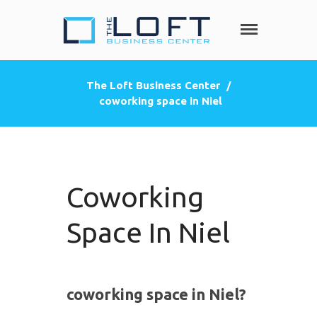
The Loft
Heeft u nood
aan een privé
Business
kantoorruimte,
Center
The Loft Business Center
/
co-working
coworking space in Niel
HOME
space, een
zakelijke
DIENSTEN
adres
Privé kantoorruimte
(postbus)
Virtueel kantoor
Coworking
Co-working space
Telefoniediensten
Space In Niel
Coaching / Consulting
Startersadvies
FOTO’S
coworking space in Niel?
PRIJZEN