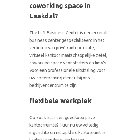
coworking space in
CONTACT
RONDLEIDING BOEKEN
Laakdal?
The Loft Business Center is een erkende
business center gespecialiseerd in het
verhuren van privé kantoorruimte,
virtueel kantoor maatschappelijke zetel,
coworking space voor starters en kmo’s.
Voor een professionele uitstraling voor
uw onderneming dient u bij ons
bedrijvencentrum te zijn.
flexibele werkplek
Op zoek naar een goedkoop prive
kantoorruimte? Huur nu uw volledig
ingerichte en instapklare kantoorunit in
Laakdal zonder extra kosten.