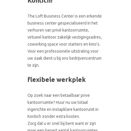
Kontich?
CONTACT
RONDLEIDING BOEKEN
The Loft Business Center is een erkende
business center gespecialiseerd in het
verhuren van privé kantoorruimte,
virtueel kantoor zakelijk vestigingsadres,
coworking space voor starters en kmo’s.
Voor een professionele uitstraling voor
uw zaak dient u bij ons bedrijvencentrum
te zijn.
flexibele werkplek
Op zoek naar een betaalbaar prive
kantoorruimte? Huur nu uw totaal
ingerichte en instapklare kantoorunit in
Kontich zonder extra kosten.
Zorg dat u er snel bij bent want er zijn
maar een bepert aantal kantoorruimtes