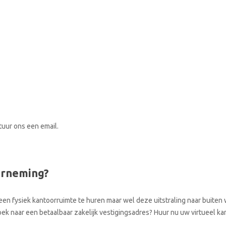
stuur ons een email.
erneming?
een fysiek kantoorruimte te huren maar wel deze uitstraling naar buiten w
zoek naar een betaalbaar zakelijk vestigingsadres? Huur nu uw virtueel k