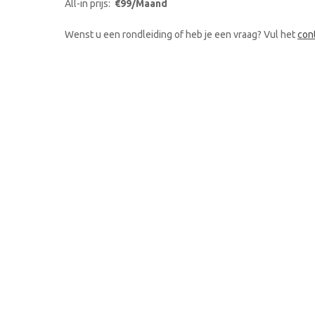
All-in prijs:
€99/Maand
Wenst u een rondleiding of heb je een vraag? Vul het
con