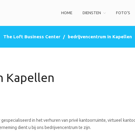
HOME
DIENSTEN
FOTO’S
ss Center
privé kantoorruimte, co-working space, een zakelijke adres (postbus)
The Loft Business Center
/
bedrijvencentrum in Kapellen
n Kapellen
gespecialiseerd in het verhuren van privé kantoorruimte, virtueel kantoo
rneming dient u bij ons bedrijvencentrum te zijn.