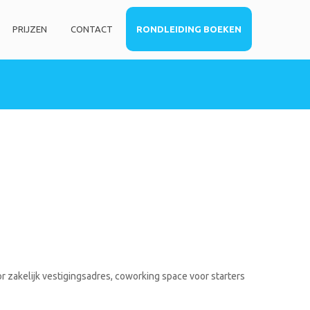
PRIJZEN
CONTACT
RONDLEIDING BOEKEN
HOME
DIENSTEN
Privé kantoorruimte
Virtueel kantoor
Co-working space
Telefoniediensten
Coaching / Consulting
Startersadvies
FOTO’S
r zakelijk vestigingsadres, coworking space voor starters
PRIJZEN
CONTACT