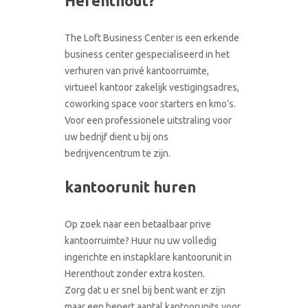
Herenthout?
CONTACT
RONDLEIDING BOEKEN
The Loft Business Center is een erkende
business center gespecialiseerd in het
verhuren van privé kantoorruimte,
virtueel kantoor zakelijk vestigingsadres,
coworking space voor starters en kmo’s.
Voor een professionele uitstraling voor
uw bedrijf dient u bij ons
bedrijvencentrum te zijn.
kantoorunit huren
Op zoek naar een betaalbaar prive
kantoorruimte? Huur nu uw volledig
ingerichte en instapklare kantoorunit in
Herenthout zonder extra kosten.
Zorg dat u er snel bij bent want er zijn
maar een bepert aantal kantoorunits voor